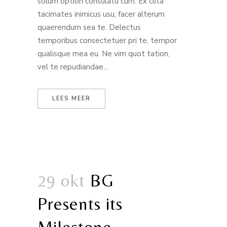
solum option consulatu cum. Ex clita
tacimates inimicus usu, facer alterum
quaerendum sea te. Delectus
temporibus consectetuer pri te, tempor
qualisque mea eu. Ne vim quot tation,
vel te repudiandae...
LEES MEER
29 okt
BG
Presents its