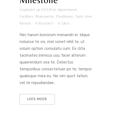
Milestone
Geplaatst op 10:32h
in
Appartment
,
Facilities
,
Maisonette
,
Penthouse
,
Suite
door
Kirsten
0 Reactie's
0
Likes
Nec harum bonorum menandri ei. Idque
noluisse te vix, mel sonet nihil te, ut
solum option consulatu cum. Ex clita
tacimates inimicus usu, facer alterum
quaerendum sea te. Delectus
temporibus consectetuer pri te, tempor
qualisque mea eu. Ne vim quot tation,
vel te repudiandae...
LEES MEER