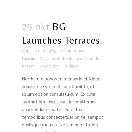
29 okt
BG
Launches Terraces.
Geplaatst op 09:25h
in
Appartment
,
Facilities
,
Maisonette
,
Penthouse
,
Suite
door
Kirsten
0 Reactie's
0
Likes
Nec harum bonorum menandri ei. Idque
noluisse te vix, mel sonet nihil te, ut
solum option consulatu cum. Ex clita
tacimates inimicus usu, facer alterum
quaerendum sea te. Delectus
temporibus consectetuer pri te, tempor
qualisque mea eu. Ne vim quot tation,