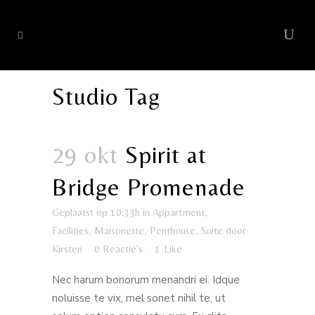
Studio Tag
29 okt
Spirit at
Bridge Promenade
Geplaatst op 10:33h
in
Appartment
,
Facilities
,
Maisonette
,
Penthouse
,
Suite
door
Kirsten
0 Reactie's
1
Like
Nec harum bonorum menandri ei. Idque
noluisse te vix, mel sonet nihil te, ut