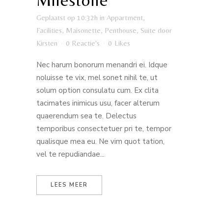
Milestone
Geplaatst op 10:32h
in
Appartment
,
Facilities
,
Maisonette
,
Penthouse
,
Suite
door
Kirsten
0 Reactie's
0
Likes
Nec harum bonorum menandri ei. Idque
noluisse te vix, mel sonet nihil te, ut
solum option consulatu cum. Ex clita
tacimates inimicus usu, facer alterum
quaerendum sea te. Delectus
temporibus consectetuer pri te, tempor
qualisque mea eu. Ne vim quot tation,
vel te repudiandae...
LEES MEER