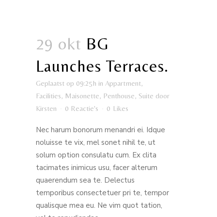
29 okt
BG
Launches Terraces.
Geplaatst op 09:25h
in
Appartment
,
Facilities
,
Maisonette
,
Penthouse
,
Suite
door
Kirsten
0 Reactie's
0
Likes
Nec harum bonorum menandri ei. Idque
noluisse te vix, mel sonet nihil te, ut
solum option consulatu cum. Ex clita
tacimates inimicus usu, facer alterum
quaerendum sea te. Delectus
temporibus consectetuer pri te, tempor
qualisque mea eu. Ne vim quot tation,