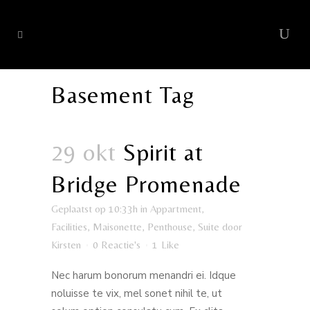
Basement Tag
29 okt
Spirit at
Bridge Promenade
Geplaatst op 10:33h
in
Appartment
,
Facilities
,
Maisonette
,
Penthouse
,
Suite
door
Kirsten
0 Reactie's
1
Like
Nec harum bonorum menandri ei. Idque
noluisse te vix, mel sonet nihil te, ut