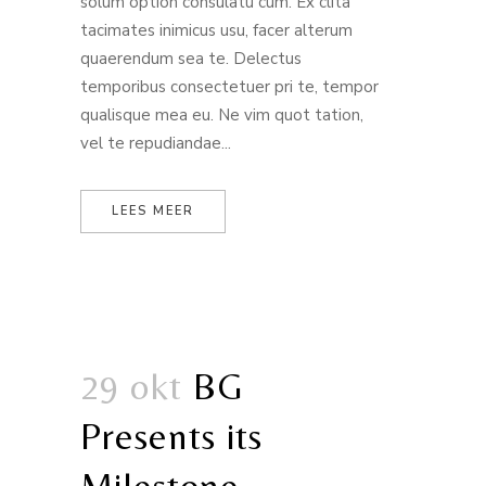
solum option consulatu cum. Ex clita
tacimates inimicus usu, facer alterum
quaerendum sea te. Delectus
temporibus consectetuer pri te, tempor
qualisque mea eu. Ne vim quot tation,
vel te repudiandae...
LEES MEER
29 okt
BG
Presents its