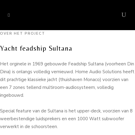
OVER HET PROJECT
Yacht feadship Sultana
Het orginele in 1969 gebouwde Feadship Sultana (voorheen Din
Dina) is onlangs volledig vernieuwd. Home Audio Solutions heeft
dit prachtige klassieke jacht (thuishaven Monaco) voorzien van
een 7 zones tellend multiroom-audiosysteem, volledig
ingebouwd.
Special feature van de Sultana is het upper-deck, voorzien van 8
weerbestendige luidsprekers en een 1000 Watt subwoofer
verwerkt in de schoorsteen.