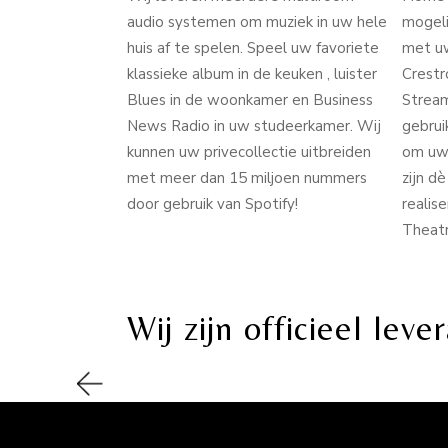
audio systemen om muziek in uw hele
mogeli
huis af te spelen. Speel uw favoriete
met uw
klassieke album in de keuken , luister
Crestr
Blues in de woonkamer en Business
Stream
News Radio in uw studeerkamer. Wij
gebrui
kunnen uw privecollectie uitbreiden
om uw 
met meer dan 15 miljoen nummers
zijn d
door gebruik van Spotify!
realis
Theatr
Wij zijn officieel lev