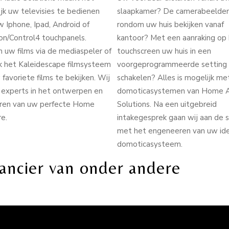
jk uw televisies te bedienen
slaapkamer? De camerabeelde
 Iphone, Ipad, Android of
rondom uw huis bekijken vanaf
on/Control4 touchpanels.
kantoor? Met een aanraking op
 uw films via de mediaspeler of
touchscreen uw huis in een
k het Kaleidescape filmsysteem
voorgeprogrammeerde setting
favoriete films te bekijken. Wij
schakelen? Alles is mogelijk me
è experts in het ontwerpen en
domoticasystemen van Home 
eren van uw perfecte Home
Solutions. Na een uitgebreid
e.
intakegesprek gaan wij aan de s
met het engeneeren van uw id
domoticasysteem.
erancier van onder andere