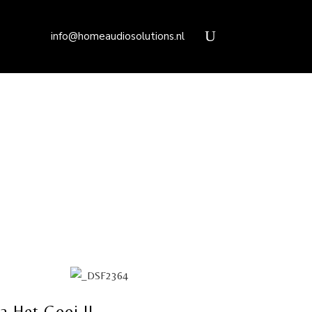
info@homeaudiosolutions.nl
la Het Gooi II