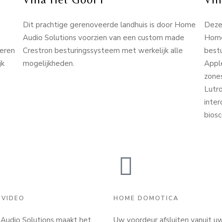
Dit prachtige gerenoveerde landhuis is door Home
Deze 
Audio Solutions voorzien van een custom made
Home
oeren
Crestron besturingssysteem met werkelijk alle
best
jk
mogelijkheden.
Appl
zone
Lutro
inte
biosc
 VIDEO
HOME DOMOTICA
udio Solutions maakt het
Uw voordeur afsluiten vanuit u