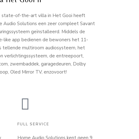
state-of-the-art villa in Het Gooi heeft
 Audio Solutions een zeer compleet Savant
uringssysteem geïnstalleerd. Middels de
e-like app bedienen de bewoners het 11-
s tellende multiroom audiosysteem, het
n verlichtingssysteem, de entreepoort,
rcom, zwembaddek, garagedeuren, Dolby
oop, Oled Mirror TV, enzovoort!
FULL SERVICE
w
Home Audio Solutions kent geen 9